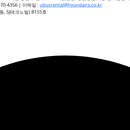
70-4356 | 이메일 :
ubusrental@hyundairs.co.kr
, SJ테크노빌) B155호