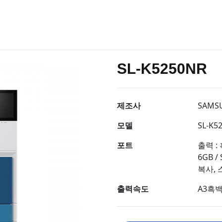
SL-K5250NR
제조사
SAMS
모델
SL-K5
포트
출력 : 
6GB /
복사, 
출력속도
A3흑