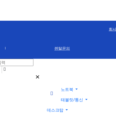
회
렌탈문의
노트북
태블릿/통신
데스크탑